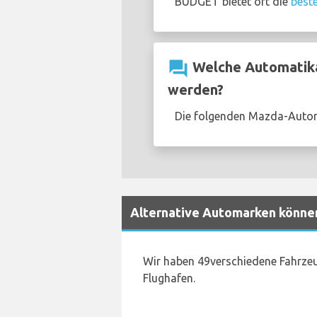
BUDGET bietet oft die
best
question_answer
Welche Automatika
werden?
Die folgenden Mazda-Autom
Alternative Automarken könne
Wir haben 49verschiedene Fahrzeu
Flughafen.