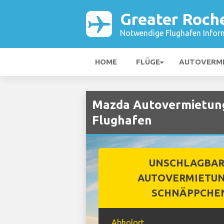
Greater Roch
Notwendige Flughafen Infor
HOME
FLÜGE
AUTOVERM
Mazda Autovermietung
Flughafen
UNSCHLAGBA
AUTOVERMIETUN
SCHNÄPPCHE
Abholort