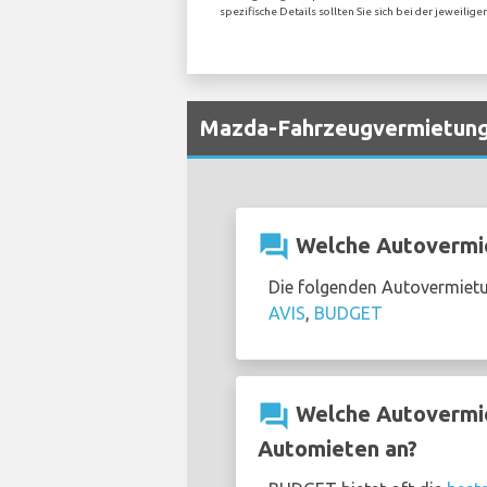
spezifische Details sollten Sie sich bei der jeweil
Mazda-Fahrzeugvermietung 
question_answer
Welche Autovermie
Die folgenden Autovermietu
AVIS
,
BUDGET
question_answer
Welche Autovermie
Automieten an?