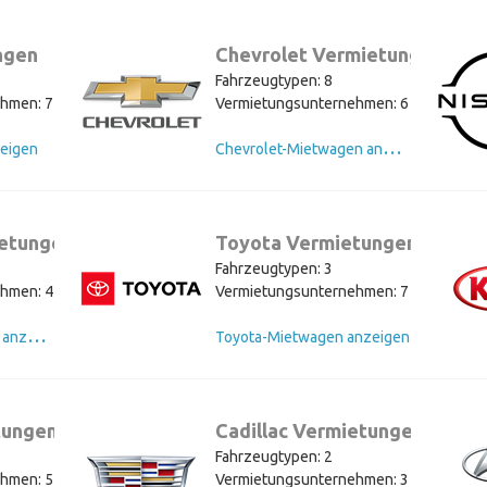
ngen
Chevrolet Vermietungen
Fahrzeugtypen: 8
hmen: 7
Vermietungsunternehmen: 6
C
hevrolet-Mietwagen anzeigen
eigen
ietungen
Toyota Vermietungen
Fahrzeugtypen: 3
hmen: 4
Vermietungsunternehmen: 7
C
hrysler-Mietwagen anzeigen
Toyota-Mietwagen anzeigen
tungen
Cadillac Vermietungen
Fahrzeugtypen: 2
hmen: 5
Vermietungsunternehmen: 3