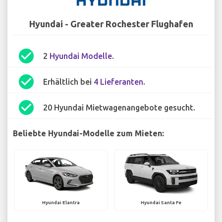
Hyundai - Greater Rochester Flughafen
check_circle
2
Hyundai Modelle
.
check_circle
Erhältlich bei
4 Lieferanten
.
check_circle
20 Hyundai Mietwagenangebote gesucht.
Beliebte Hyundai-Modelle zum Mieten:
Hyundai Elantra
Hyundai Santa Fe