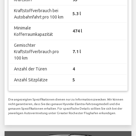
Kraftstoffverbrauch bei
5.3 l
Autobahnfahrt pro 100 km
Minimale
474 l
Kofferraumkapazität
Gemischter
Kraftstoffverbrauch pro
7.1 l
100 km
Anzahl der Türen
4
Anzahl Sitzplätze
5
Die angezeigten Spezifikationen dienen nur zu Informationszwecken. Wir können
nicht garantieren, dass Sie das genaue Hyundai Elantra-Fahrzeugmodell und die
genauen Spezifikationen erhalten. Für spezifische Details sollten Sie sich bei der
jeweiligen Autovermietung unter Greater Rochester Flughafen erkundigen.