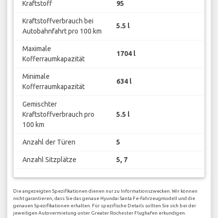
Kraftstoff
95
Kraftstoffverbrauch bei
5.5 l
Autobahnfahrt pro 100 km
Maximale
1704 l
Kofferraumkapazität
Minimale
634 l
Kofferraumkapazität
Gemischter
Kraftstoffverbrauch pro
5.5 l
100 km
Anzahl der Türen
5
Anzahl Sitzplätze
5, 7
Die angezeigten Spezifikationen dienen nur zu Informationszwecken. Wir können
nicht garantieren, dass Sie das genaue Hyundai Santa Fe-Fahrzeugmodell und die
genauen Spezifikationen erhalten. Für spezifische Details sollten Sie sich bei der
jeweiligen Autovermietung unter Greater Rochester Flughafen erkundigen.