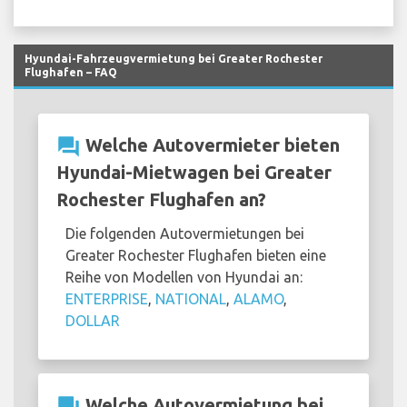
Hyundai-Fahrzeugvermietung bei Greater Rochester
Flughafen – FAQ
question_answer
Welche Autovermieter bieten
Hyundai-Mietwagen bei Greater
Rochester Flughafen an?
Die folgenden Autovermietungen bei
Greater Rochester Flughafen bieten eine
Reihe von Modellen von Hyundai an:
ENTERPRISE
,
NATIONAL
,
ALAMO
,
DOLLAR
question_answer
Welche Autovermietung bei