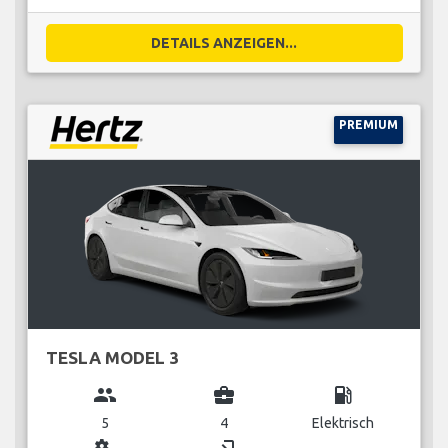
DETAILS ANZEIGEN...
PREMIUM
TESLA MODEL 3
group
business_center
local_gas_station
5
4
Elektrisch