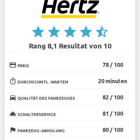
star
star
star
star
star_half
Rang 8,1 Resultat von 10
credit_card
78 / 100
PREIS
timer
20 minuten
DURCHSCHNTL. WARTEN
directions_car
82 / 100
QUALITÄT DES FAHRZEUGES
room_service
81 / 100
SCHALTERSERVICE
flag
80 / 100
FAHRZEUG-ABHOLUNG