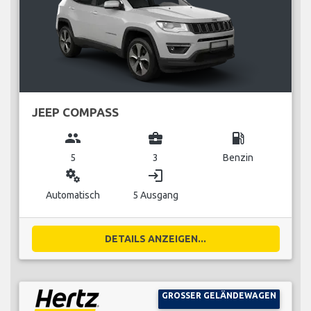
JEEP COMPASS
group
business_center
local_gas_station
5
3
Benzin
miscellaneous_services
login
Automatisch
5 Ausgang
DETAILS ANZEIGEN...
GROSSER GELÄNDEWAGEN