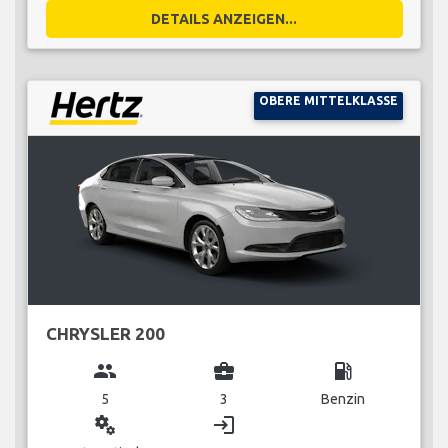
DETAILS ANZEIGEN...
OBERE MITTELKLASSE
CHRYSLER 200
group
business_center
local_gas_station
5
3
Benzin
miscellaneous_services
login