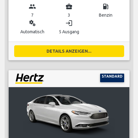
group
business_center
local_gas_station
7
3
Benzin
miscellaneous_services
login
Automatisch
5 Ausgang
DETAILS ANZEIGEN...
STANDARD