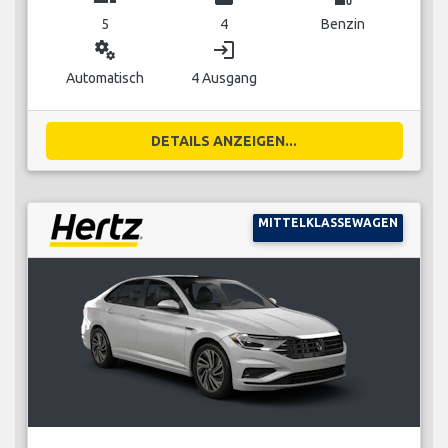
5
4
Benzin
miscellaneous_services
login
Automatisch
4 Ausgang
DETAILS ANZEIGEN...
MITTELKLASSEWAGEN