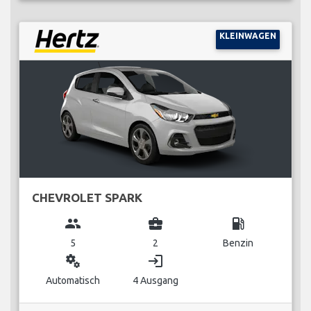
KLEINWAGEN
CHEVROLET SPARK
group
business_center
local_gas_station
5
2
Benzin
miscellaneous_services
login
Automatisch
4 Ausgang