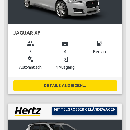
JAGUAR XF
group
business_center
local_gas_station
5
4
Benzin
miscellaneous_services
login
Automatisch
4 Ausgang
DETAILS ANZEIGEN...
MITTELGROSSER GELÄNDEWAGEN