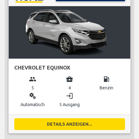
CHEVROLET EQUINOX
group
business_center
local_gas_station
5
4
Benzin
miscellaneous_services
login
Automatisch
5 Ausgang
DETAILS ANZEIGEN...