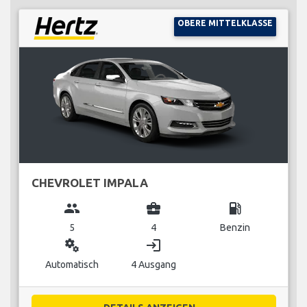
OBERE MITTELKLASSE
CHEVROLET IMPALA
group
business_center
local_gas_station
5
4
Benzin
miscellaneous_services
login
Automatisch
4 Ausgang