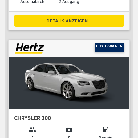
Automatisch
2 Ausgang
DETAILS ANZEIGEN...
LUXUSWAGEN
CHRYSLER 300
group
business_center
local_gas_station
5
5
Benzin