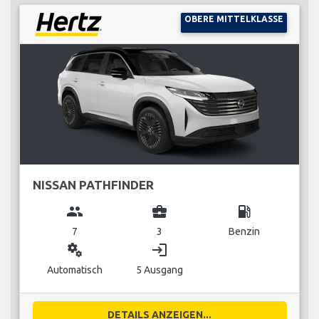
OBERE MITTELKLASSE
NISSAN PATHFINDER
group
business_center
local_gas_station
7
3
Benzin
miscellaneous_services
login
Automatisch
5 Ausgang
DETAILS ANZEIGEN...