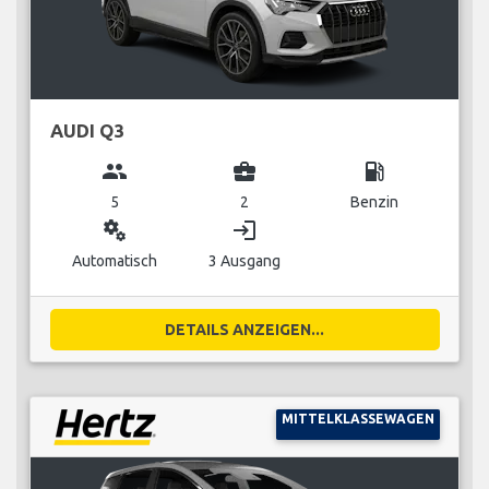
AUDI Q3
group
business_center
local_gas_station
5
2
Benzin
miscellaneous_services
login
Automatisch
3 Ausgang
DETAILS ANZEIGEN...
MITTELKLASSEWAGEN