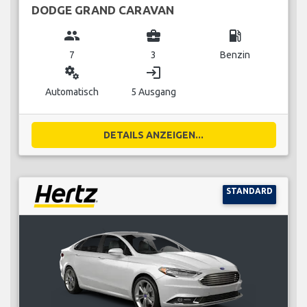
DODGE GRAND CARAVAN
group
business_center
local_gas_station
7
3
Benzin
miscellaneous_services
login
Automatisch
5 Ausgang
DETAILS ANZEIGEN...
STANDARD