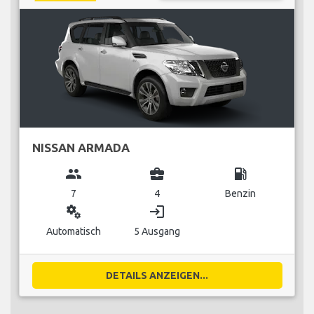
NISSAN ARMADA
group
business_center
local_gas_station
7
4
Benzin
miscellaneous_services
login
Automatisch
5 Ausgang
DETAILS ANZEIGEN...