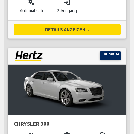
miscellaneous_services
login
Automatisch
2 Ausgang
DETAILS ANZEIGEN...
PREMIUM
CHRYSLER 300