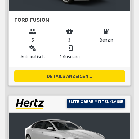
FORD FUSION
group
business_center
local_gas_station
5
3
Benzin
miscellaneous_services
login
Automatisch
2 Ausgang
DETAILS ANZEIGEN...
ELITE OBERE MITTELKLASSE