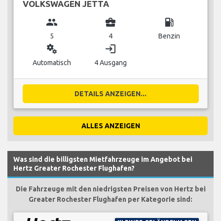
VOLKSWAGEN JETTA
group
business_center
local_gas_station
5
4
Benzin
miscellaneous_services
login
Automatisch
4 Ausgang
DETAILS ANZEIGEN...
ALLES ANZEIGEN
Was sind die billigsten Mietfahrzeuge im Angebot bei
Hertz Greater Rochester Flughafen?
Die Fahrzeuge mit den niedrigsten Preisen von Hertz bei
Greater Rochester Flughafen per Kategorie sind: