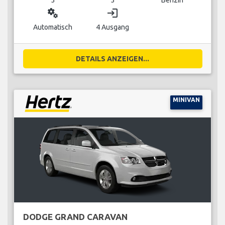
miscellaneous_services
login
Automatisch
4 Ausgang
DETAILS ANZEIGEN...
MINIVAN
DODGE GRAND CARAVAN