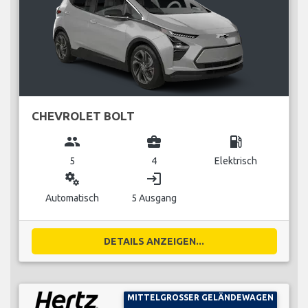
CHEVROLET BOLT
group
business_center
local_gas_station
5
4
Elektrisch
miscellaneous_services
login
Automatisch
5 Ausgang
DETAILS ANZEIGEN...
MITTELGROSSER GELÄNDEWAGEN