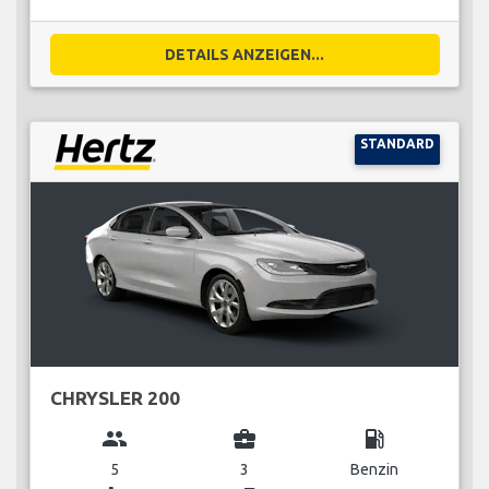
DETAILS ANZEIGEN...
STANDARD
CHRYSLER 200
group
business_center
local_gas_station
5
3
Benzin