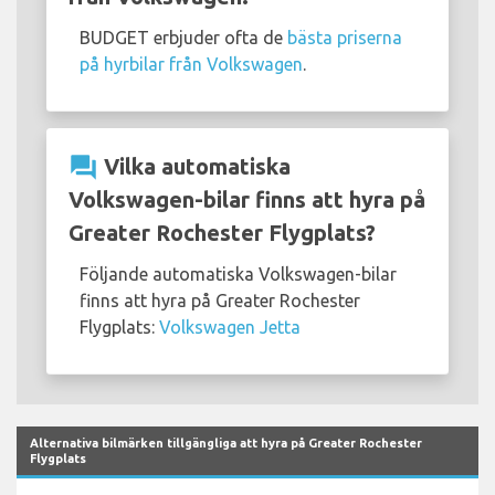
BUDGET erbjuder ofta de
bästa priserna
på hyrbilar från Volkswagen
.
question_answer
Vilka automatiska
Volkswagen-bilar finns att hyra på
Greater Rochester Flygplats?
Följande automatiska Volkswagen-bilar
finns att hyra på Greater Rochester
Flygplats:
Volkswagen Jetta
Alternativa bilmärken tillgängliga att hyra på Greater Rochester
Flygplats