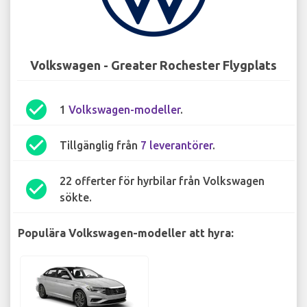
Volkswagen - Greater Rochester Flygplats
check_circle
1
Volkswagen-modeller
.
check_circle
Tillgänglig från
7 leverantörer
.
22 offerter för hyrbilar från Volkswagen
check_circle
sökte.
Populära Volkswagen-modeller att hyra: