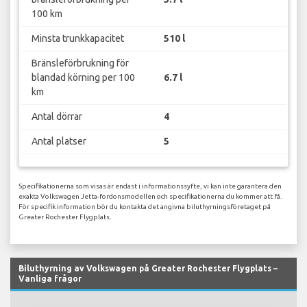
100 km
Minsta trunkkapacitet
510 l
Bränsleförbrukning för
blandad körning per 100
6.7 l
km
Antal dörrar
4
Antal platser
5
Specifikationerna som visas är endast i informationssyfte, vi kan inte garantera den
exakta Volkswagen Jetta-fordonsmodellen och specifikationerna du kommer att få.
För specifik information bör du kontakta det angivna biluthyrningsföretaget på
Greater Rochester Flygplats.
Biluthyrning av Volkswagen på Greater Rochester Flygplats –
Vanliga frågor