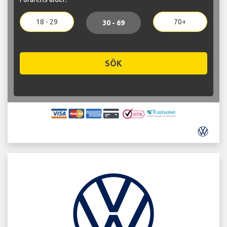
18 - 29
70+
30 - 69
SÖK