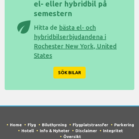
el- eller hybridbil på
semestern
eco
Hitta de
bästa el- och
hybridbilserbjudandena i
Rochester New York, United
States
SÖK BILAR
Home
Flyg
Biluthyrning
Flygplatstransfer
Parkering
Hotell
Info & Nyheter
Disclaimer
Integritet
Översikt