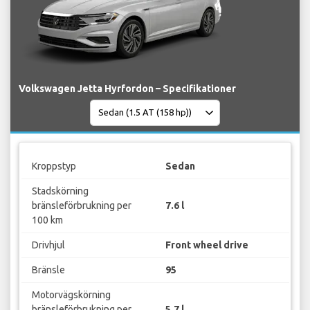
Volkswagen Jetta Hyrfordon – Specifikationer
Kroppstyp
Sedan
Stadskörning
bränsleförbrukning per
7.6 l
100 km
Drivhjul
Front wheel drive
Bränsle
95
Motorvägskörning
bränsleförbrukning per
5.7 l