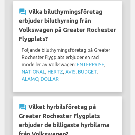
question_answer
Vilka biluthyrningsföretag
erbjuder biluthyrning från
Volkswagen på Greater Rochester
Flygplats?
Följande biluthyrningsföretag på Greater
Rochester Flygplats erbjuder en rad
modeller av Volkswagen:
ENTERPRISE
,
NATIONAL
,
HERTZ
,
AVIS
,
BUDGET
,
ALAMO
,
DOLLAR
question_answer
Vilket hyrbilsföretag på
Greater Rochester Flygplats
erbjuder de billigaste hyrbilarna
från Volkswagen?